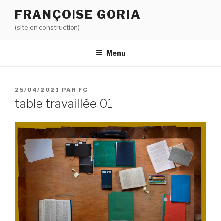
Aller
FRANÇOISE GORIA
au
(site en construction)
contenu
principal
Menu
PUBLIÉ
25/04/2021
PAR
FG
LE
table travaillée 01