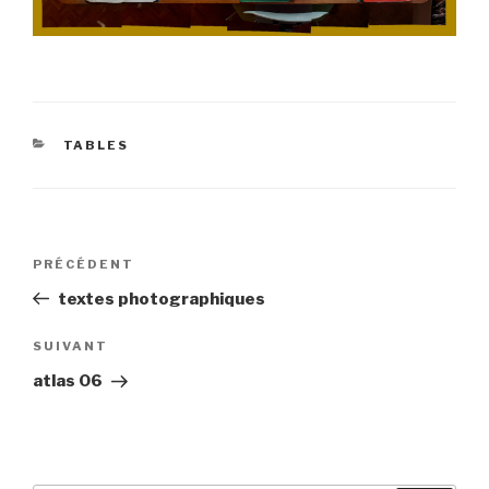
CATÉGORIES
TABLES
Navigation
Article
PRÉCÉDENT
de
précédent
textes photographiques
l’article
Article
SUIVANT
suivant
atlas 06