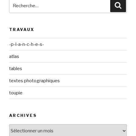
Recherche
Reche
pour
:
TRAVAUX
-p-l-a-n-c-h-e-s-
atlas
tables
textes photographiques
toupie
ARCHIVES
Archives