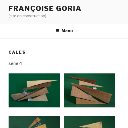
Aller
FRANÇOISE GORIA
au
(site en construction)
contenu
principal
Menu
CALES
série 4